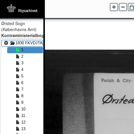
Ørsted Sogn
(Københavns Amt)
Kontraministerialbog
1830 FKVDJTA - 1840 FKVDJTA
1
2
3
4
5
6
7
8
9
10
11
12
13