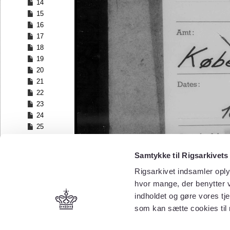
14
15
16
17
18
19
20
21
22
23
24
25
26
27
Samtykke til Rigsarkivets
28
Rigsarkivet indsamler oply
29
30
hvor mange, der benytter v
31
indholdet og gøre vores tj
32
som kan sætte cookies til
33
34