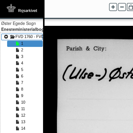
Øster Egede Sogn
Enesteministerialbog
FVD 1760 - FVD 1819
1
2
3
4
5
6
7
8
9
10
11
12
13
14