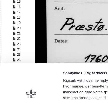
15
16
17
18
19
20
21
22
23
24
25
26
27
28
Samtykke til Rigsarkivets
29
Rigsarkivet indsamler oply
30
hvor mange, der benytter v
31
32
indholdet og gøre vores tj
33
som kan sætte cookies til
34
35