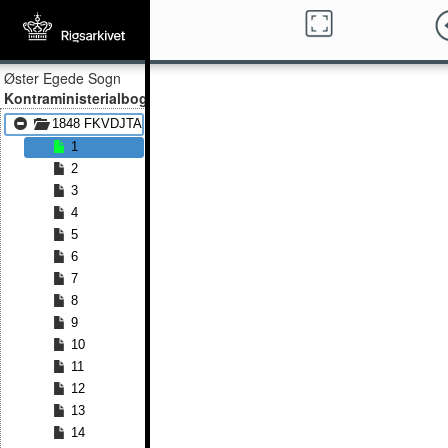
Øster Egede Sogn
Kontraministerialbog
1848 FKVDJTA - 1877 FKVDJTA
1
2
3
4
5
6
7
8
9
10
11
12
13
14