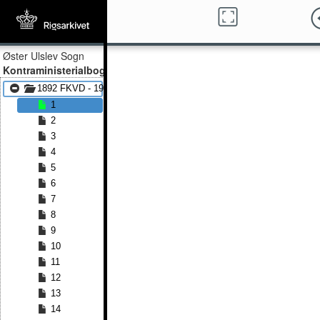
Øster Ulslev Sogn
Kontraministerialbog
1892 FKVD - 1905 FKVD
1
2
3
4
5
6
7
8
9
10
11
12
13
14