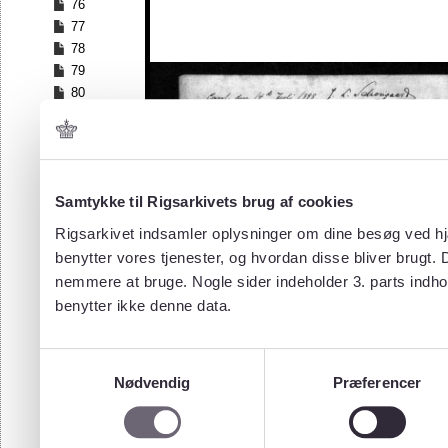
76
77
78
79
80
81
82
83
84
Samtykke til Rigsarkivets brug af cookies
85
86
Rigsarkivet indsamler oplysninger om dine besøg ved hjæ
87
benytter vores tjenester, og hvordan disse bliver brugt.
88
nemmere at bruge. Nogle sider indeholder 3. parts indho
89
benytter ikke denne data.
90
91
92
Samtykkevalg
93
Nødvendig
Præferencer
94
95
96