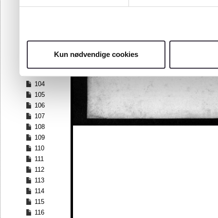
97
98
99
100
101
Kun nødvendige cookies
102
103
104
105
106
107
108
109
110
111
112
113
114
115
116