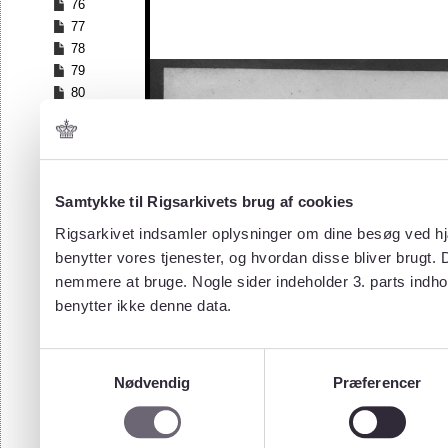
76
77
78
79
80
81
82
83
84
Samtykke til Rigsarkivets brug af cookies
85
86
Rigsarkivet indsamler oplysninger om dine besøg ved hjæ
87
benytter vores tjenester, og hvordan disse bliver brugt.
88
nemmere at bruge. Nogle sider indeholder 3. parts indho
89
benytter ikke denne data.
90
91
92
Samtykkevalg
93
Nødvendig
Præferencer
94
95
96