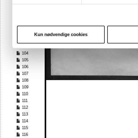
97
98
99
100
101
Kun nødvendige cookies
102
103
104
105
106
107
108
109
110
111
112
113
114
115
116