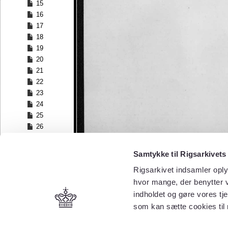
15
16
17
18
19
20
21
22
23
24
25
26
27
28
Samtykke til Rigsarkivets
29
Rigsarkivet indsamler oply
30
hvor mange, der benytter v
31
32
indholdet og gøre vores tj
33
som kan sætte cookies til
34
35