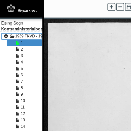
Ejsing Sogn
Kontraministerialbog
1939 FKVD - 1954 FKVD
1
2
3
4
5
6
7
8
9
10
11
12
13
14