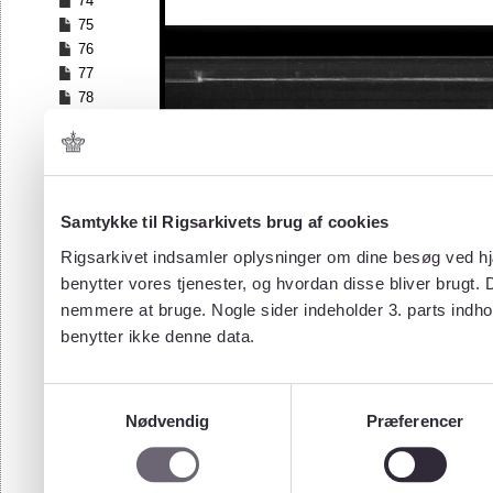
74
75
76
77
78
79
80
81
82
83
Samtykke til Rigsarkivets brug af cookies
84
Rigsarkivet indsamler oplysninger om dine besøg ved hjæ
85
benytter vores tjenester, og hvordan disse bliver brugt.
86
nemmere at bruge. Nogle sider indeholder 3. parts indho
87
benytter ikke denne data.
88
89
90
Samtykkevalg
91
Nødvendig
Præferencer
92
93
94