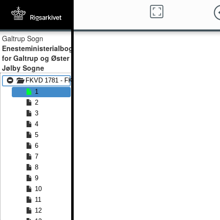
Galtrup Sogn
Enesteministerialbog
for Galtrup og Øster
Jølby Sogne
FKVD 1781 - FKVD 1814
1
2
3
4
5
6
7
8
9
10
11
12