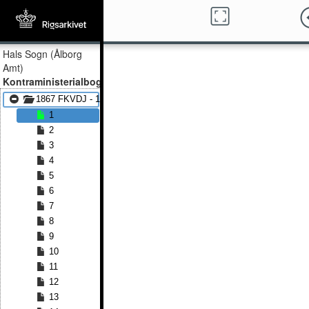
Hals Sogn (Ålborg
Amt)
Kontraministerialbog
1867 FKVDJ - 1875 FKVDJ
1
2
3
4
5
6
7
8
9
10
11
12
13