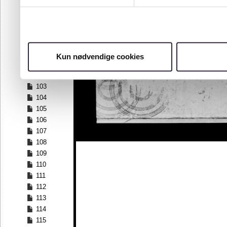
96
97
98
99
100
Kun nødvendige cookies
101
102
103
104
105
106
107
108
109
110
111
112
113
114
115