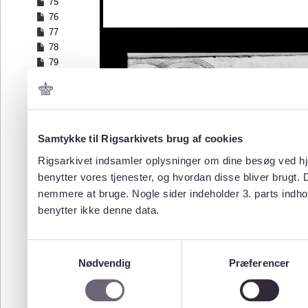
75
76
77
78
79
80
81
82
83
84
Samtykke til Rigsarkivets brug af cookies
85
Rigsarkivet indsamler oplysninger om dine besøg ved hjæ
86
benytter vores tjenester, og hvordan disse bliver brugt.
87
nemmere at bruge. Nogle sider indeholder 3. parts indho
88
benytter ikke denne data.
89
90
91
Samtykkevalg
92
Nødvendig
Præferencer
93
94
95