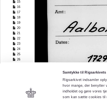
15
16
17
18
19
20
21
22
23
24
25
26
27
28
Samtykke til Rigsarkivets
29
Rigsarkivet indsamler oply
30
hvor mange, der benytter v
31
32
indholdet og gøre vores tj
33
som kan sætte cookies til
34
35