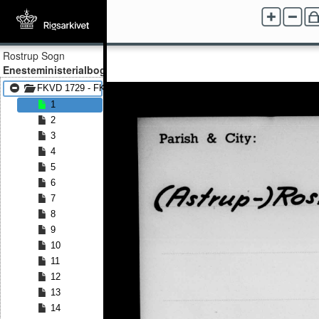
Rostrup Sogn
Enesteministerialbog
FKVD 1729 - FKVD 1754
1
2
3
4
5
6
7
8
9
10
11
12
13
14