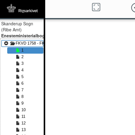
Skanderup Sogn
(Ribe Amt)
Enesteministerialbog
FKVD 1758 - FKVD 1885
1
2
3
4
5
6
7
8
9
10
11
12
13