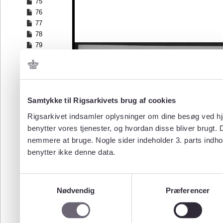
75
76
77
78
79
80
81
82
83
84
Samtykke til Rigsarkivets brug af cookies
85
Rigsarkivet indsamler oplysninger om dine besøg ved hjæ
86
benytter vores tjenester, og hvordan disse bliver brugt.
87
nemmere at bruge. Nogle sider indeholder 3. parts indho
88
benytter ikke denne data.
89
90
91
Samtykkevalg
92
Nødvendig
Præferencer
93
94
95