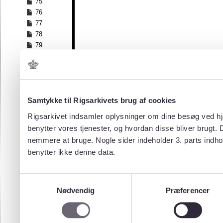
75
76
77
78
79
80
81
82
83
84
Samtykke til Rigsarkivets brug af cookies
85
Rigsarkivet indsamler oplysninger om dine besøg ved hjæ
86
benytter vores tjenester, og hvordan disse bliver brugt.
87
nemmere at bruge. Nogle sider indeholder 3. parts indho
88
benytter ikke denne data.
89
90
91
Samtykkevalg
92
Nødvendig
Præferencer
93
94
95