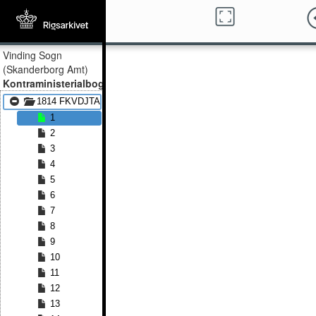
Vinding Sogn
(Skanderborg Amt)
Kontraministerialbog
1814 FKVDJTA - 1869 FKVDJTA
1
2
3
4
5
6
7
8
9
10
11
12
13