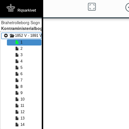
Brahetrolleborg Sogn
Kontraministerialbog
1852 V - 1891 V
1
2
3
4
5
6
7
8
9
10
11
12
13
14