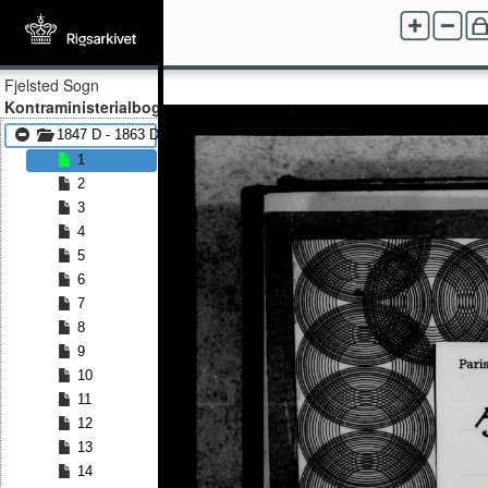
Fjelsted Sogn
Kontraministerialbog
1847 D - 1863 D
1
2
3
4
5
6
7
8
9
10
11
12
13
14