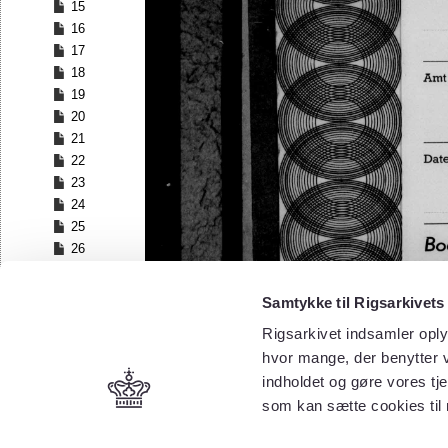
15
16
17
18
19
20
21
22
23
24
25
26
27
28
Samtykke til Rigsarkivets
29
Rigsarkivet indsamler oply
30
hvor mange, der benytter v
indholdet og gøre vores tj
som kan sætte cookies til