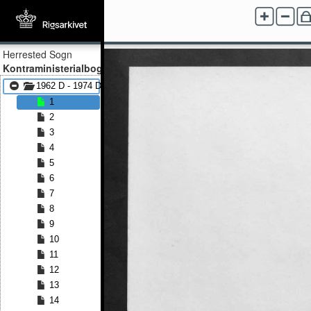
Herrested Sogn
Kontraministerialbog
1962 D - 1974 D
1
2
3
4
5
6
7
8
9
10
11
12
13
14