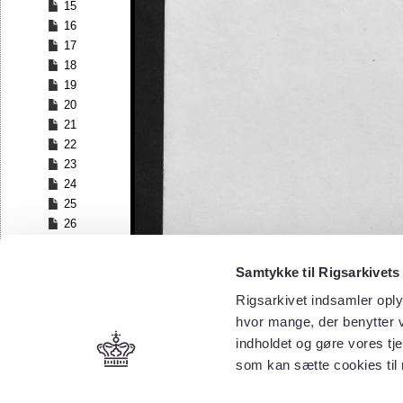
15
16
17
18
19
20
21
22
23
24
25
26
27
28
Samtykke til Rigsarkivets
29
Rigsarkivet indsamler oply
30
hvor mange, der benytter v
31
32
indholdet og gøre vores tj
33
som kan sætte cookies til
34
35