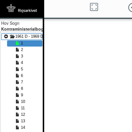
Hov Sogn
Kontraministerialbog
1961 D - 1969 D
1
2
3
4
5
6
7
8
9
10
11
12
13
14