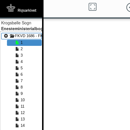
Krogsbølle Sogn
Enesteministerialbog
FKVD 1686 - FKVD 1799
1
2
3
4
5
6
7
8
9
10
11
12
13
14