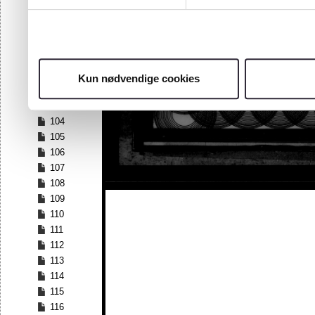
97
98
99
100
101
Kun nødvendige cookies
102
103
104
105
106
107
108
109
110
111
112
113
114
115
116