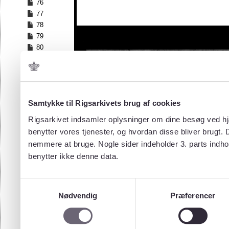
76
77
78
79
80
81
82
83
84
Samtykke til Rigsarkivets brug af cookies
85
86
Rigsarkivet indsamler oplysninger om dine besøg ved hjæ
87
benytter vores tjenester, og hvordan disse bliver brugt.
88
nemmere at bruge. Nogle sider indeholder 3. parts indho
89
benytter ikke denne data.
90
91
92
Samtykkevalg
93
Nødvendig
Præferencer
94
95
96