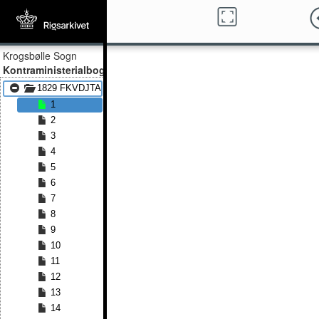
Krogsbølle Sogn
Kontraministerialbog
1829 FKVDJTA - 1851 FKVDJTA
1
2
3
4
5
6
7
8
9
10
11
12
13
14