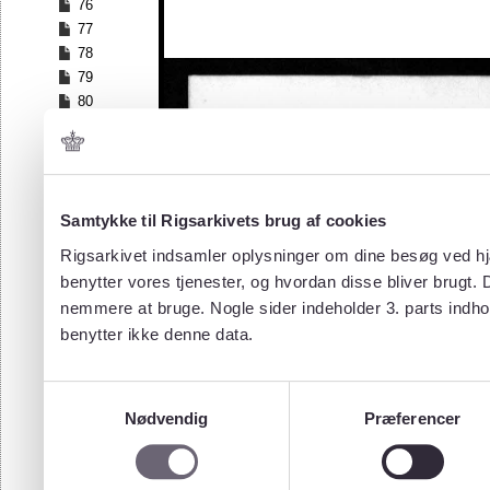
76
77
78
79
80
81
82
83
84
Samtykke til Rigsarkivets brug af cookies
85
86
Rigsarkivet indsamler oplysninger om dine besøg ved hjæ
87
benytter vores tjenester, og hvordan disse bliver brugt.
88
nemmere at bruge. Nogle sider indeholder 3. parts indho
89
benytter ikke denne data.
90
91
92
Samtykkevalg
93
Nødvendig
Præferencer
94
95
96