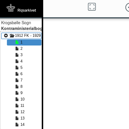
Krogsbølle Sogn
Kontraministerialbog
1912 FK - 1929 FK
1
2
3
4
5
6
7
8
9
10
11
12
13
14