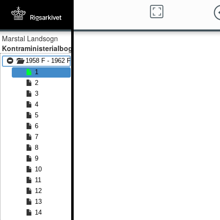
Marstal Landsogn
Kontraministerialbog
1958 F - 1962 F
1
2
3
4
5
6
7
8
9
10
11
12
13
14