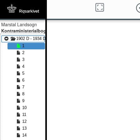
Marstal Landsogn
Kontraministerialbog
1902 D - 1934 D
1
2
3
4
5
6
7
8
9
10
11
12
13
14