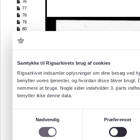
76
77
78
79
80
81
82
83
84
Samtykke til Rigsarkivets brug af cookies
85
86
Rigsarkivet indsamler oplysninger om dine besøg ved hjæ
87
benytter vores tjenester, og hvordan disse bliver brugt.
88
nemmere at bruge. Nogle sider indeholder 3. parts indho
89
benytter ikke denne data.
90
91
92
Samtykkevalg
93
Nødvendig
Præferencer
94
95
96