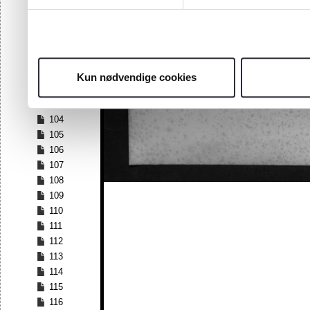
97
98
99
100
101
Kun nødvendige cookies
102
103
104
105
106
107
108
109
110
111
112
113
114
115
116