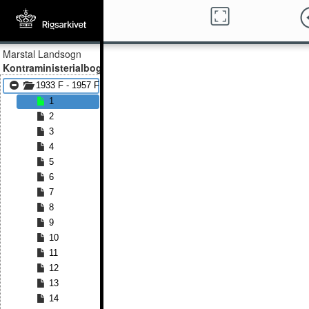
Marstal Landsogn
Kontraministerialbog
1933 F - 1957 F
1
2
3
4
5
6
7
8
9
10
11
12
13
14