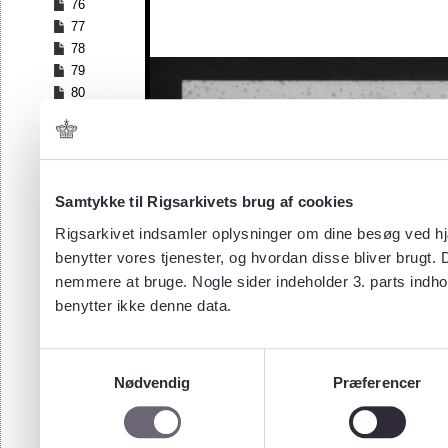
76
77
78
79
80
81
82
83
84
Samtykke til Rigsarkivets brug af cookies
85
86
Rigsarkivet indsamler oplysninger om dine besøg ved hjæ
87
benytter vores tjenester, og hvordan disse bliver brugt.
88
nemmere at bruge. Nogle sider indeholder 3. parts indho
89
benytter ikke denne data.
90
91
92
Samtykkevalg
93
Nødvendig
Præferencer
94
95
96