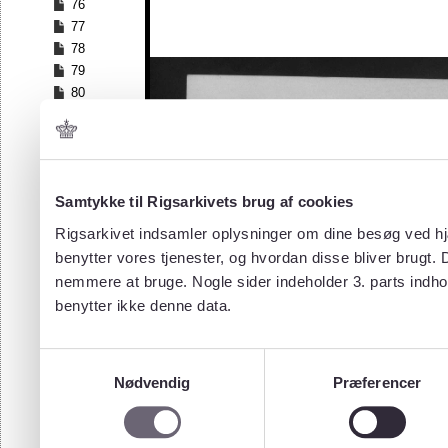
76
77
78
79
80
81
82
83
84
Samtykke til Rigsarkivets brug af cookies
85
86
Rigsarkivet indsamler oplysninger om dine besøg ved hjæ
87
benytter vores tjenester, og hvordan disse bliver brugt.
88
nemmere at bruge. Nogle sider indeholder 3. parts indho
89
benytter ikke denne data.
90
91
92
Samtykkevalg
93
Nødvendig
Præferencer
94
95
96