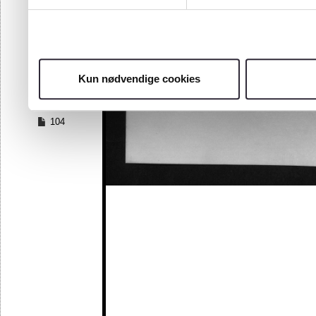
97
98
99
100
101
Kun nødvendige cookies
102
103
104