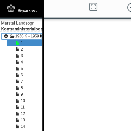
Marstal Landsogn
Kontraministerialbog
1936 K - 1959 K
1
2
3
4
5
6
7
8
9
10
11
12
13
14