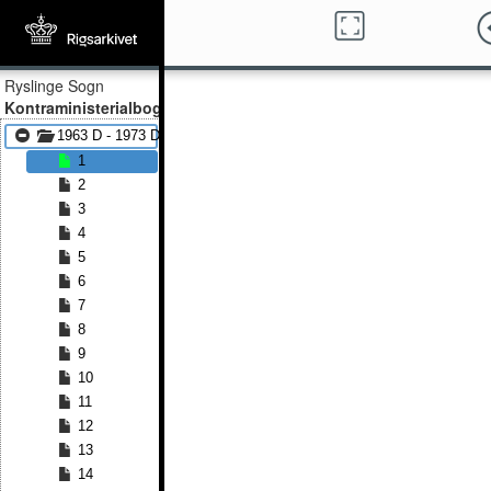
Ryslinge Sogn
Kontraministerialbog
1963 D - 1973 D
1
2
3
4
5
6
7
8
9
10
11
12
13
14