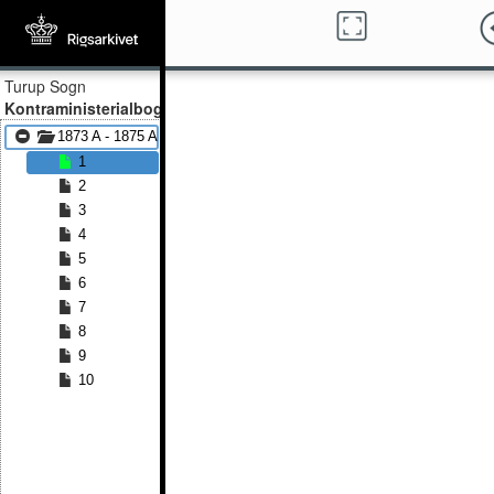
Turup Sogn
Kontraministerialbog
1873 A - 1875 A
1
2
3
4
5
6
7
8
9
10