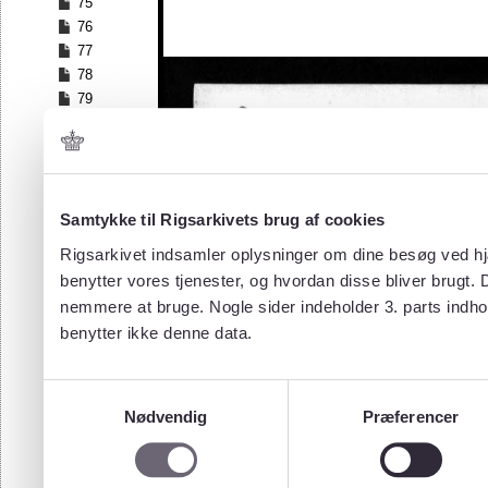
75
76
77
78
79
80
81
82
83
84
Samtykke til Rigsarkivets brug af cookies
85
Rigsarkivet indsamler oplysninger om dine besøg ved hjæ
86
benytter vores tjenester, og hvordan disse bliver brugt.
87
nemmere at bruge. Nogle sider indeholder 3. parts indho
88
benytter ikke denne data.
89
90
91
Samtykkevalg
92
Nødvendig
Præferencer
93
94
95