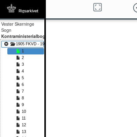
Vester Skerninge
Sogn
Kontraministerialbog
1905 FKVD - 1927 FKVD
1
2
3
4
5
6
7
8
9
10
11
12
13