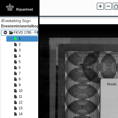
Ærøskøbing Sogn
Enesteministerialbog
FKVD 1785 - FKVD 1814
1
2
3
4
5
6
7
8
9
10
11
12
13
14