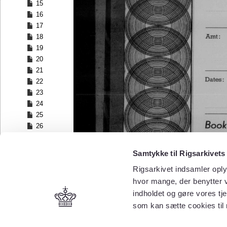
15
16
17
18
19
20
21
22
23
24
25
26
27
28
Samtykke til Rigsarkivets
29
Rigsarkivet indsamler oply
30
hvor mange, der benytter v
31
32
indholdet og gøre vores tj
33
som kan sætte cookies til
34
35