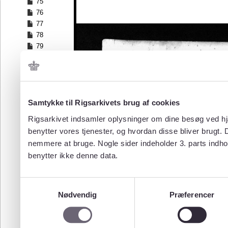
75
76
77
78
79
80
81
82
83
84
Samtykke til Rigsarkivets brug af cookies
85
Rigsarkivet indsamler oplysninger om dine besøg ved hjæ
86
benytter vores tjenester, og hvordan disse bliver brugt.
87
nemmere at bruge. Nogle sider indeholder 3. parts indho
88
benytter ikke denne data.
89
90
91
Samtykkevalg
92
Nødvendig
Præferencer
93
94
95