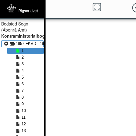
Bedsted Sogn
(Åbenrå Amt)
Kontraministerialbog
1857 FKVD - 1898 FKVD
1
2
3
4
5
6
7
8
9
10
11
12
13