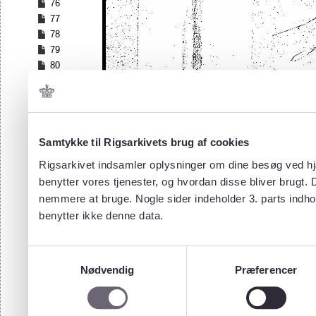
76
77
78
79
80
81
82
83
84
Samtykke til Rigsarkivets brug af cookies
85
86
Rigsarkivet indsamler oplysninger om dine besøg ved hjæ
87
benytter vores tjenester, og hvordan disse bliver brugt.
88
nemmere at bruge. Nogle sider indeholder 3. parts indho
89
benytter ikke denne data.
90
91
92
Samtykkevalg
93
Nødvendig
Præferencer
94
95
96