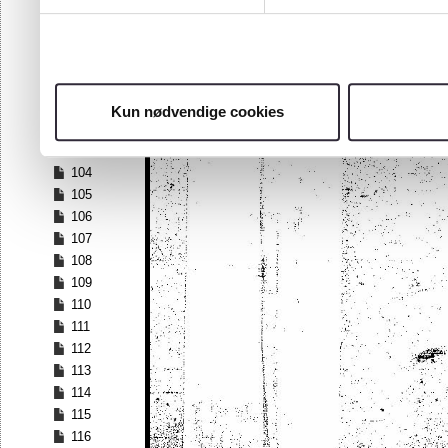
97
98
99
100
101
Kun nødvendige cookies
102
103
104
105
106
107
108
109
110
111
112
113
114
115
116