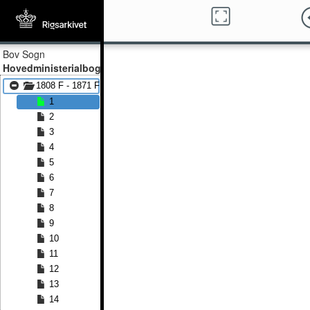
Bov Sogn
Hovedministerialbog
1808 F - 1871 F
1
2
3
4
5
6
7
8
9
10
11
12
13
14