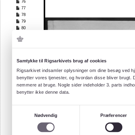
76
77
78
79
80
81
82
83
84
Samtykke til Rigsarkivets brug af cookies
85
86
Rigsarkivet indsamler oplysninger om dine besøg ved hjæ
87
benytter vores tjenester, og hvordan disse bliver brugt.
88
nemmere at bruge. Nogle sider indeholder 3. parts indho
89
benytter ikke denne data.
90
91
92
Samtykkevalg
93
Nødvendig
Præferencer
94
95
96