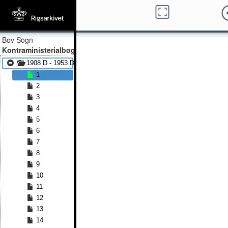
Bov Sogn
Kontraministerialbog
1908 D - 1953 D
1
2
3
4
5
6
7
8
9
10
11
12
13
14