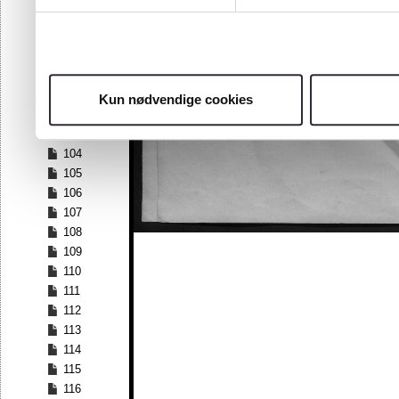
97
98
99
100
101
Kun nødvendige cookies
102
103
104
105
106
107
108
109
110
111
112
113
114
115
116