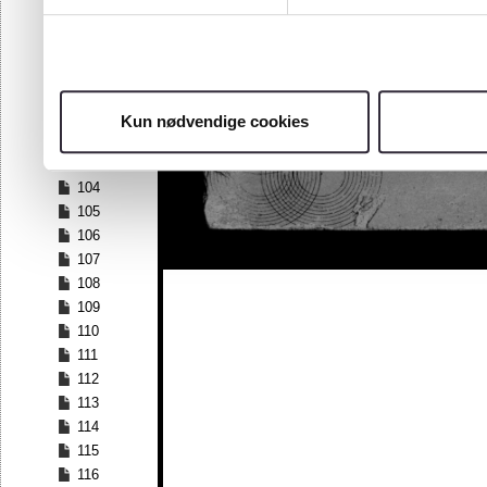
97
98
99
100
101
Kun nødvendige cookies
102
103
104
105
106
107
108
109
110
111
112
113
114
115
116