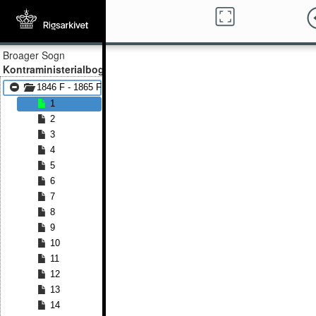
Broager Sogn
Kontraministerialbog
1846 F - 1865 F
1
2
3
4
5
6
7
8
9
10
11
12
13
14