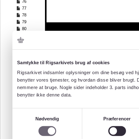
76
77
78
79
80
81
82
83
84
Samtykke til Rigsarkivets brug af cookies
85
86
Rigsarkivet indsamler oplysninger om dine besøg ved hjæ
87
benytter vores tjenester, og hvordan disse bliver brugt.
88
nemmere at bruge. Nogle sider indeholder 3. parts indho
89
benytter ikke denne data.
90
91
92
Samtykkevalg
93
Nødvendig
Præferencer
94
95
96