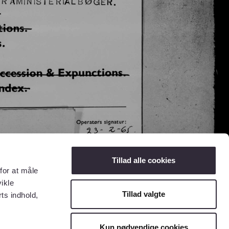
Tillad alle cookies
for at måle
ikle
Tillad valgte
ts indhold,
Kun nødvendige cookies