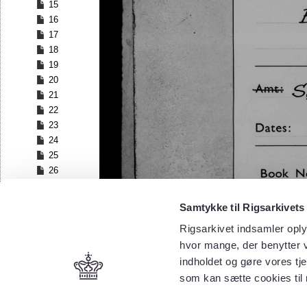
15
16
17
18
19
20
21
22
23
24
25
26
27
28
Samtykke til Rigsarkivets
29
Rigsarkivet indsamler oply
30
hvor mange, der benytter v
31
32
indholdet og gøre vores tj
33
som kan sætte cookies til
34
35