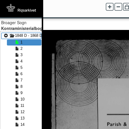
Broager Sogn
Kontraministerialbog
1848 D - 1868 D
1
2
3
4
5
6
7
8
9
10
11
12
13
14