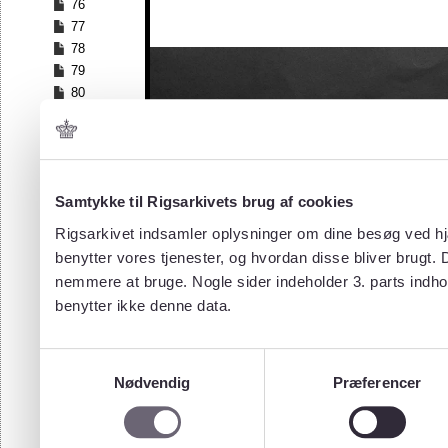
76
77
78
79
80
81
82
83
84
Samtykke til Rigsarkivets brug af cookies
85
Rigsarkivet indsamler oplysninger om dine besøg ved hjæ
benytter vores tjenester, og hvordan disse bliver brugt.
nemmere at bruge. Nogle sider indeholder 3. parts indho
benytter ikke denne data.
Samtykkevalg
Nødvendig
Præferencer