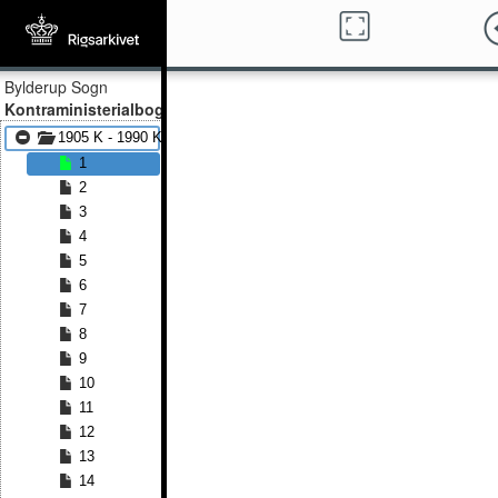
Bylderup Sogn
Kontraministerialbog
1905 K - 1990 K
1
2
3
4
5
6
7
8
9
10
11
12
13
14