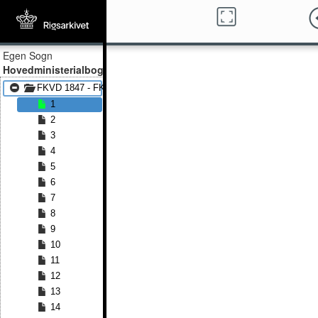
Egen Sogn
Hovedministerialbog
FKVD 1847 - FKVD 1859
1
2
3
4
5
6
7
8
9
10
11
12
13
14