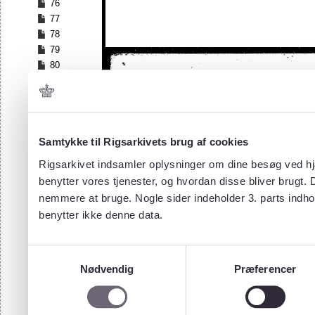
76
77
78
79
80
81
82
83
84
Samtykke til Rigsarkivets brug af cookies
85
86
Rigsarkivet indsamler oplysninger om dine besøg ved hjæ
87
benytter vores tjenester, og hvordan disse bliver brugt.
88
nemmere at bruge. Nogle sider indeholder 3. parts indho
89
benytter ikke denne data.
90
91
92
Samtykkevalg
93
Nødvendig
Præferencer
94
95
96