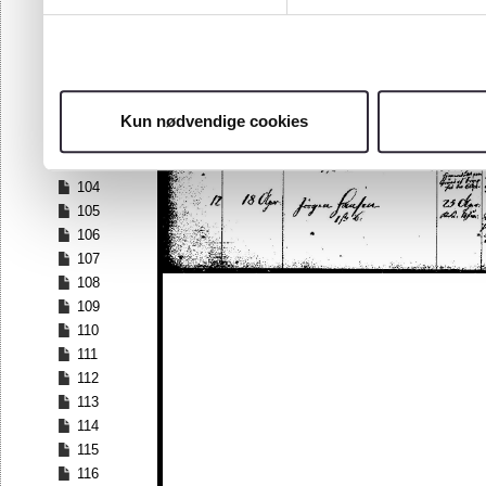
97
98
99
100
101
Kun nødvendige cookies
102
103
104
105
106
107
108
109
110
111
112
113
114
115
116