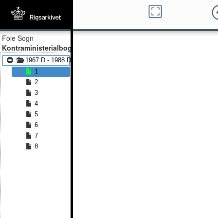
Fole Sogn
Kontraministerialbog
1967 D - 1988 D
1
2
3
4
5
6
7
8