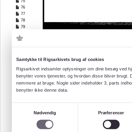
75
76
77
78
79
80
81
82
83
84
Samtykke til Rigsarkivets brug af cookies
85
Rigsarkivet indsamler oplysninger om dine besøg ved hjæ
86
benytter vores tjenester, og hvordan disse bliver brugt.
87
nemmere at bruge. Nogle sider indeholder 3. parts indho
88
benytter ikke denne data.
89
90
91
Samtykkevalg
92
Nødvendig
Præferencer
93
94
95