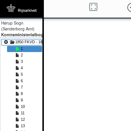
Hørup Sogn
(Sønderborg Amt)
Kontraministerialbog
1850 FKVD - 1866 FKVD
1
2
3
4
5
6
7
8
9
10
11
12
13