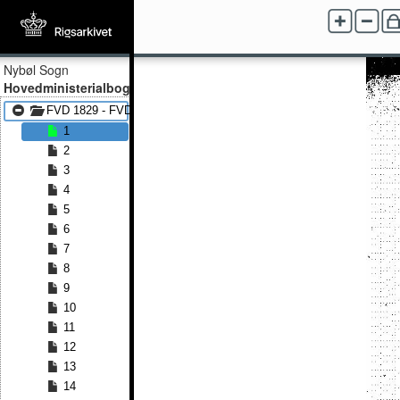
Nybøl Sogn
Hovedministerialbog
FVD 1829 - FVD 1886
1
2
3
4
5
6
7
8
9
10
11
12
13
14