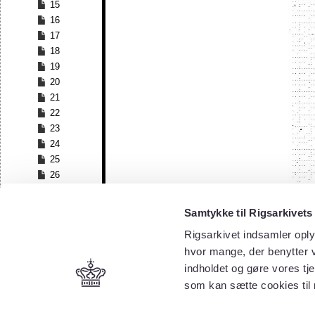
15
16
17
18
19
20
21
22
23
24
25
26
27
28
Samtykke til Rigsarkivets
29
Rigsarkivet indsamler oply
30
hvor mange, der benytter v
31
32
indholdet og gøre vores tj
33
som kan sætte cookies til
34
35