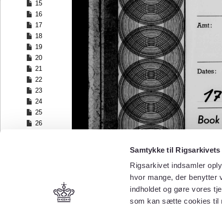
15
16
17
18
19
20
21
22
23
24
25
26
27
28
Samtykke til Rigsarkivets
29
Rigsarkivet indsamler oply
30
hvor mange, der benytter v
31
32
indholdet og gøre vores tj
33
som kan sætte cookies til
34
35