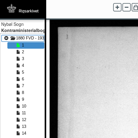
Nybøl Sogn
Kontraministerialbog
1880 FVD - 1931 FVD
1
2
3
4
5
6
7
8
9
10
11
12
13
14