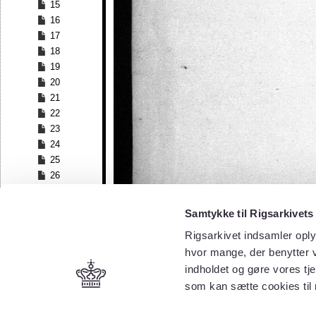
15
16
17
18
19
20
21
22
23
24
25
26
27
28
Samtykke til Rigsarkivets
29
Rigsarkivet indsamler oply
30
hvor mange, der benytter v
31
32
indholdet og gøre vores tj
33
som kan sætte cookies til
34
35