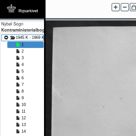
Nybøl Sogn
Kontraministerialbog
1945 K - 1969 K
1
2
3
4
5
6
7
8
9
10
11
12
13
14