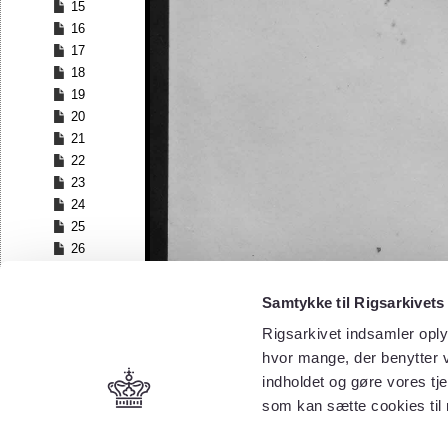
15
16
17
18
19
20
21
22
23
24
25
26
27
28
Samtykke til Rigsarkivets
29
Rigsarkivet indsamler oply
30
hvor mange, der benytter v
31
32
indholdet og gøre vores tj
33
som kan sætte cookies til
34
35