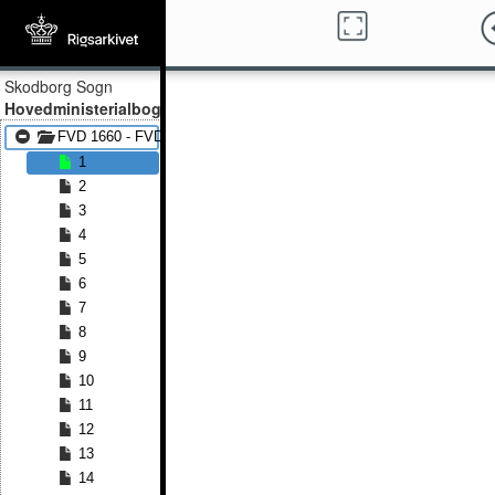
Skodborg Sogn
Hovedministerialbog
FVD 1660 - FVD 1740
1
2
3
4
5
6
7
8
9
10
11
12
13
14