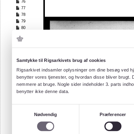
76
77
78
79
80
81
82
83
84
Samtykke til Rigsarkivets brug af cookies
85
86
Rigsarkivet indsamler oplysninger om dine besøg ved hjæ
87
benytter vores tjenester, og hvordan disse bliver brugt.
88
nemmere at bruge. Nogle sider indeholder 3. parts indho
89
benytter ikke denne data.
90
91
92
Samtykkevalg
93
Nødvendig
Præferencer
94
95
96