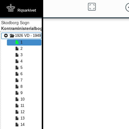
Skodborg Sogn
Kontraministerialbog
1926 VD - 1949 VD
1
2
3
4
5
6
7
8
9
10
11
12
13
14