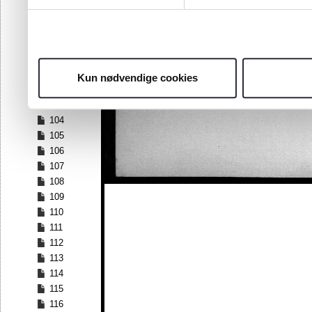
97
98
99
100
101
Kun nødvendige cookies
102
103
104
105
106
107
108
109
110
111
112
113
114
115
116