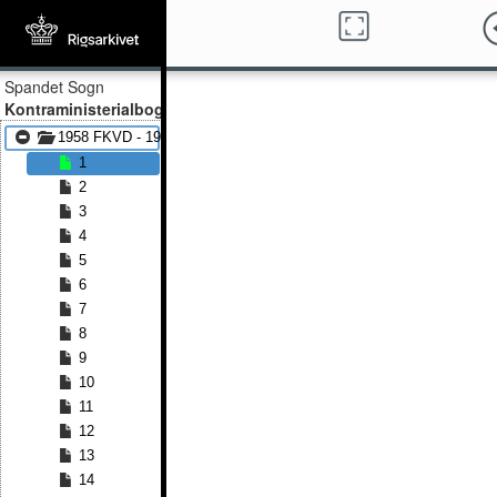
Spandet Sogn
Kontraministerialbog
1958 FKVD - 1984 FKVD
1
2
3
4
5
6
7
8
9
10
11
12
13
14