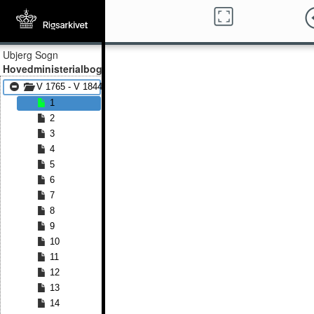
Ubjerg Sogn
Hovedministerialbog
V 1765 - V 1844
1
2
3
4
5
6
7
8
9
10
11
12
13
14