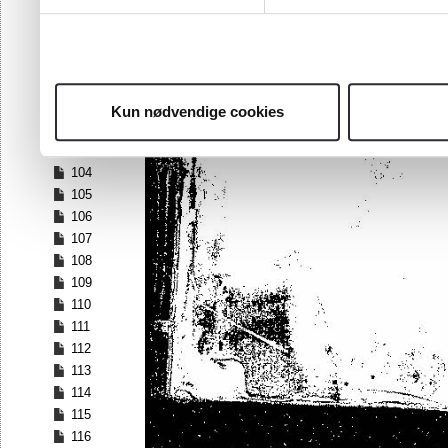
97
98
99
100
101
Kun nødvendige cookies
102
103
104
105
106
107
108
109
110
111
112
113
114
115
116