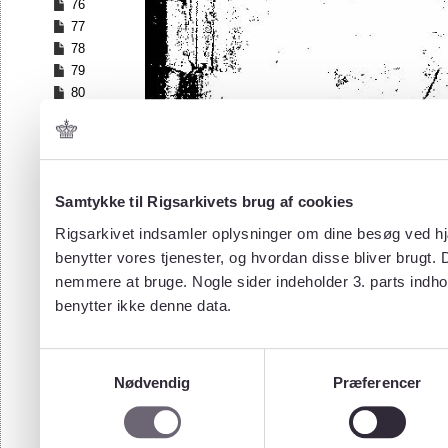
76
77
78
79
80
81
82
83
84
Samtykke til Rigsarkivets brug af cookies
85
86
Rigsarkivet indsamler oplysninger om dine besøg ved hjæ
87
benytter vores tjenester, og hvordan disse bliver brugt.
88
nemmere at bruge. Nogle sider indeholder 3. parts indho
89
benytter ikke denne data.
90
91
92
Samtykkevalg
93
Nødvendig
Præferencer
94
95
96