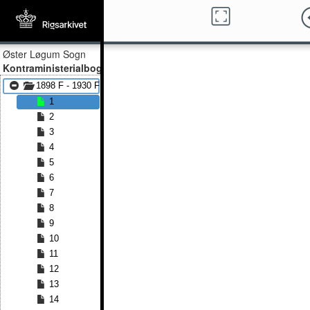
Øster Løgum Sogn
Kontraministerialbog
1898 F - 1930 F
1
2
3
4
5
6
7
8
9
10
11
12
13
14