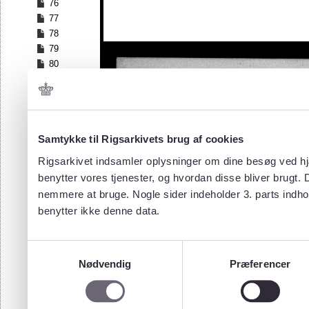
76
77
78
79
80
81
82
83
84
Samtykke til Rigsarkivets brug af cookies
85
86
Rigsarkivet indsamler oplysninger om dine besøg ved hjæ
87
benytter vores tjenester, og hvordan disse bliver brugt.
88
nemmere at bruge. Nogle sider indeholder 3. parts indho
89
benytter ikke denne data.
90
91
92
Samtykkevalg
93
Nødvendig
Præferencer
94
95
96