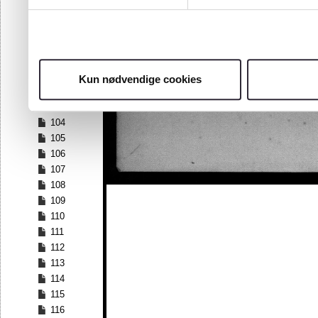
97
98
99
100
101
Kun nødvendige cookies
102
103
104
105
106
107
108
109
110
111
112
113
114
115
116