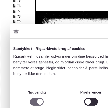
75
76
77
78
79
80
81
82
83
84
Samtykke til Rigsarkivets brug af cookies
85
Rigsarkivet indsamler oplysninger om dine besøg ved hjæ
86
benytter vores tjenester, og hvordan disse bliver brugt.
87
nemmere at bruge. Nogle sider indeholder 3. parts indho
88
benytter ikke denne data.
89
90
91
Samtykkevalg
92
Nødvendig
Præferencer
93
94
95