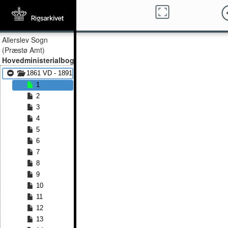
Allerslev Sogn
(Præstø Amt)
Hovedministerialbog
1861 VD - 1891 VD
1
2
3
4
5
6
7
8
9
10
11
12
13