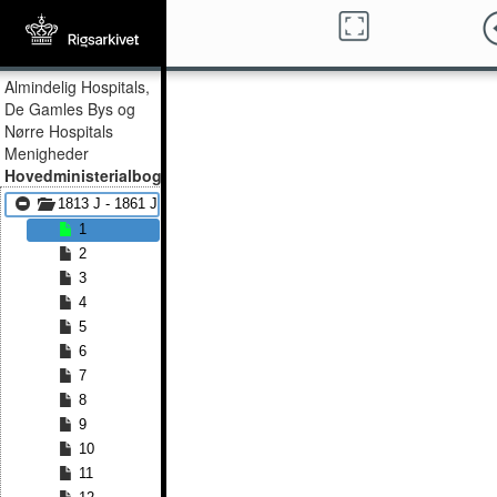
Almindelig Hospitals,
De Gamles Bys og
Nørre Hospitals
Menigheder
Hovedministerialbog
1813 J - 1861 J
1
2
3
4
5
6
7
8
9
10
11