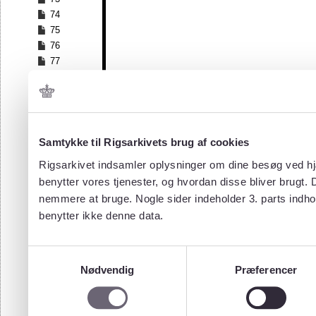
74
75
76
77
78
79
80
81
82
Samtykke til Rigsarkivets brug af cookies
83
Rigsarkivet indsamler oplysninger om dine besøg ved hjæ
84
benytter vores tjenester, og hvordan disse bliver brugt.
85
nemmere at bruge. Nogle sider indeholder 3. parts indho
86
benytter ikke denne data.
87
88
89
Samtykkevalg
90
Nødvendig
Præferencer
91
92
93