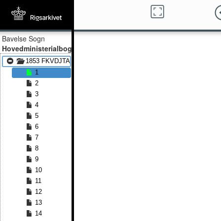
Bavelse Sogn
Hovedministerialbog
1853 FKVDJTA - 1891 FKVDJTA
1
2
3
4
5
6
7
8
9
10
11
12
13
14