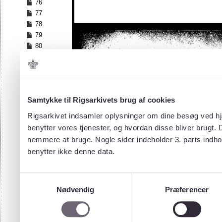
76
77
78
79
80
81
82
83
84
Samtykke til Rigsarkivets brug af cookies
85
86
Rigsarkivet indsamler oplysninger om dine besøg ved hjæ
87
benytter vores tjenester, og hvordan disse bliver brugt.
88
nemmere at bruge. Nogle sider indeholder 3. parts indho
89
benytter ikke denne data.
90
91
92
Samtykkevalg
93
Nødvendig
Præferencer
94
95
96