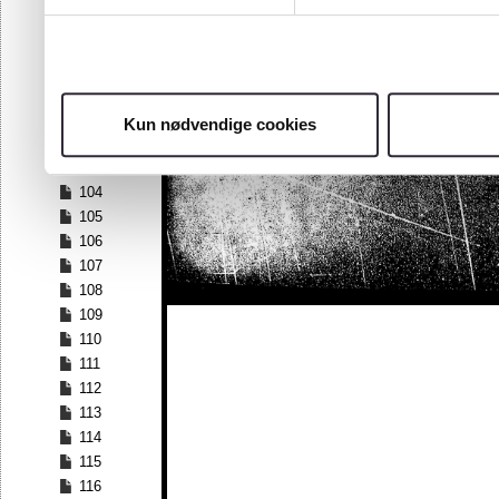
97
98
99
100
101
Kun nødvendige cookies
102
103
104
105
106
107
108
109
110
111
112
113
114
115
116