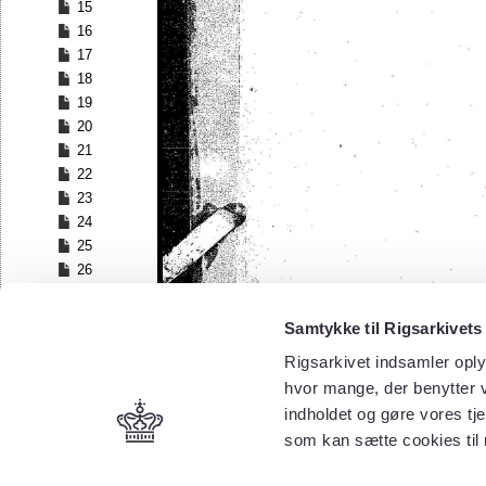
15
16
17
18
19
20
21
22
23
24
25
26
27
28
Samtykke til Rigsarkivets
29
Rigsarkivet indsamler oply
30
hvor mange, der benytter v
31
32
indholdet og gøre vores tj
33
som kan sætte cookies til
34
35