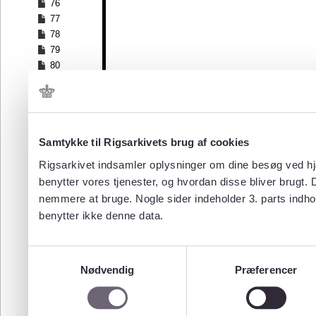
76
77
78
79
80
81
82
83
84
Samtykke til Rigsarkivets brug af cookies
85
86
Rigsarkivet indsamler oplysninger om dine besøg ved hjæ
87
benytter vores tjenester, og hvordan disse bliver brugt.
88
nemmere at bruge. Nogle sider indeholder 3. parts indho
89
benytter ikke denne data.
90
91
92
Samtykkevalg
93
Nødvendig
Præferencer
94
95
96