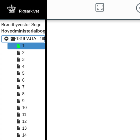
Brøndbyvester Sogn
Hovedministerialbog
1819 VJTA - 1855 VJTA
1
2
3
4
5
6
7
8
9
10
11
12
13
14