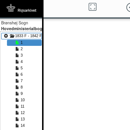
Brønshøj Sogn
Hovedministerialbog
1833 F - 1842 F
1
2
3
4
5
6
7
8
9
10
11
12
13
14